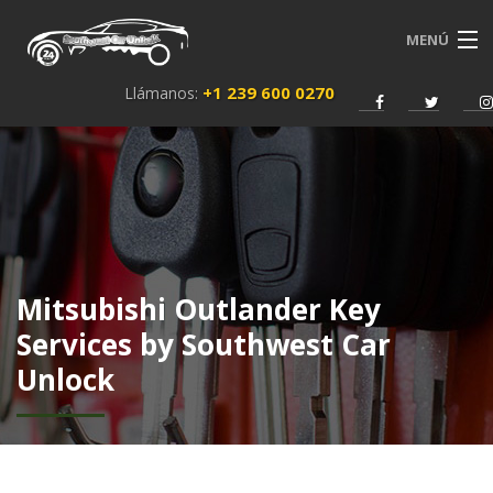
MENÚ
+1 239 600 0270
Llámanos:
INICIO
SERVICIOS
SOBRE NOSOTROS
NEWS
Mitsubishi Outlander Key
CONTACTO
Services by Southwest Car
Unlock
ESPAÑOL